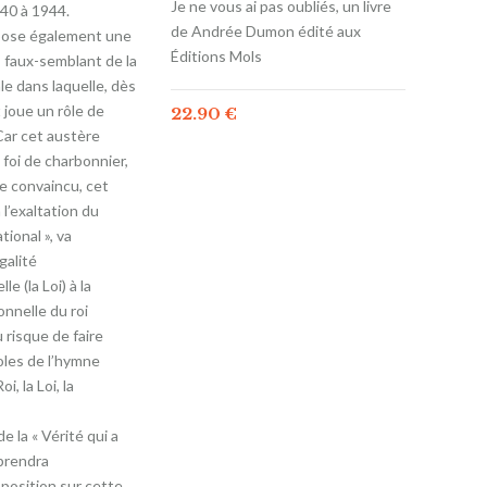
Je ne vous ai pas oubliés, un livre
40 à 1944.
de Andrée Dumon édité aux
pose également une
Éditions Mols
 faux-semblant de la
e dans laquelle, dès
 joue un rôle de
22.90
€
Car cet austère
 foi de charbonnier,
e convaincu, cet
 l’exaltation du
ional », va
égalité
e (la Loi) à la
onnelle du roi
 risque de faire
oles de l’hymne
i, la Loi, la
e la « Vérité qui a
 prendra
position sur cette