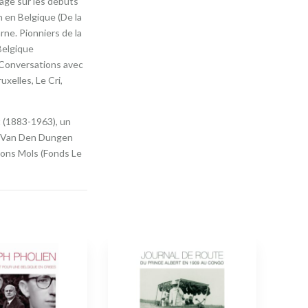
age sur les débuts
n en Belgique (De la
rne. Pionniers de la
Belgique
Conversations avec
ruxelles, Le Cri,
t (1883-1963), un
re Van Den Dungen
ions Mols (Fonds Le