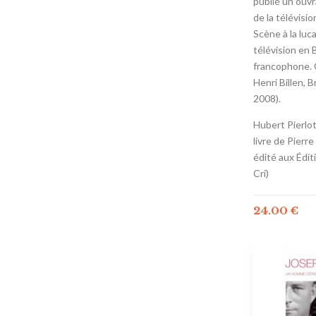
publié un ouvr
de la télévisio
Scène à la luca
télévision en 
francophone. 
Henri Billen, B
2008).
Hubert Pierlo
livre de Pier
édité aux Édit
Cri)
24.00
€