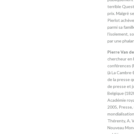
terrible Questi
prix. Malgré s
Pierlot achève
parmi sa famill
l’isolement, 
par une phalan
Pierre Van d
chercheur en H
conférences (
(à La Cambre-E
de la presse q
de presse et j
Belgique (1828
Académie roya
2005, Presse, 
mondialisation 
Thérenty, A. Vai
Nouveau Monde