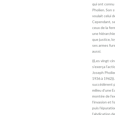
qui ont connu 
Pholien. Son st
voulait celui 
Cependant, se
ceux de la fer
une hiérarchie
que justice, l
ses armes fure
aussi.
((Les vingt-ci
s’exerça l’acti
Joseph Pholie
1936 à 1962)).
succédèrent p
milieu d’une E
montée de l’e
l’invasion et l
puis l’épurati
l’abdication d