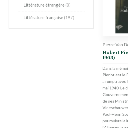
Littérature étrangère
(8)
Littérature française
(197)
Pierre Van 
Hubert Pie
1963)
Dans la mémoir
Pierlot est le 
a rompu avec l
mai 1940. Le c
Gouvernement 
de ses Ministr
Vleeschauwer,
Paul-Henri Spa
poursuivre la 
l’Allemagne na