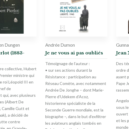
Den Dungen
Andrée Dumon
Gunna
rlot (1883-
Je ne vous ai pas oubliés
Jean 
Témoignage de l’auteur :
Des té
e collective, Hubert
• sur ses actions durant la
ordre 
Premier ministre qui
Résistance : participation au
ayant 
e roi Léopold III en
Réseau Comète, avec notamment
Pape Je
hef de
Andrée De Jonghe – dont Marie-
rassem
qui, avec plusieurs
Pierre d’Udekem d’Acoz,
Angelo
es (Albert De
historienne spécialiste de la
sous le
 Camille Gutt et
Seconde Guerre mondiale, est la
ouvert
ak), a décidé de
biographe –, dans le but d’exfiltrer
et les 
lutte contre
les aviateurs anglais tombés en
monde 
zie, en Grande-