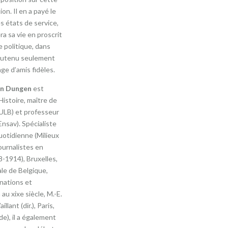
on. Il en a payé le
es états de service,
ra sa vie en proscrit
e politique, dans
soutenu seulement
ge d’amis fidèles.
en Dungen
est
istoire, maître de
ULB) et professeur
nsav). Spécialiste
uotidienne (Milieux
ournalistes en
-1914), Bruxelles,
le de Belgique,
nations et
au xixe siècle, M.-E.
llant (dir.), Paris,
), il a également