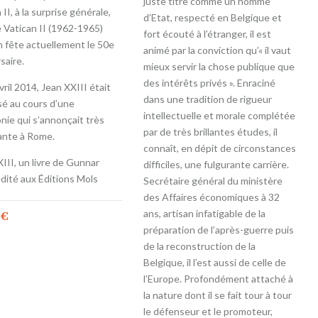
juste titre comme un homme
 II, à la surprise générale,
d’Etat, respecté en Belgique et
 Vatican II (1962-1965)
fort écouté à l’étranger, il est
n fête actuellement le 50e
animé par la conviction qu’« il vaut
saire.
mieux servir la chose publique que
des intérêts privés ». Enraciné
vril 2014, Jean XXIII était
dans une tradition de rigueur
sé au cours d’une
intellectuelle et morale complétée
nie qui s’annonçait très
par de très brillantes études, il
ante à Rome.
connaît, en dépit de circonstances
III, un livre de Gunnar
difficiles, une fulgurante carrière.
dité aux Éditions Mols
Secrétaire général du ministère
des Affaires économiques à 32
ans, artisan infatigable de la
0
€
préparation de l’après-guerre puis
de la reconstruction de la
Belgique, il l’est aussi de celle de
l’Europe. Profondément attaché à
la nature dont il se fait tour à tour
le défenseur et le promoteur,