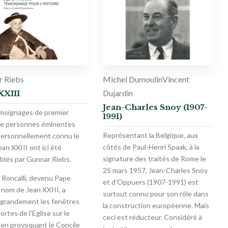
r Riebs
Michel Dumoulin
Vincent
Dujardin
XXIII
Jean-Charles Snoy (1907-
moignages de premier
1991)
de personnes éminentes
Représentant la Belgique, aux
personnellement connu le
côtés de Paul-Henri Spaak, à la
an XXIII ont ici été
signature des traités de Rome le
blés par Gunnar Riebs.
25 mars 1957, Jean-Charles Snoy
 Roncalli, devenu Pape
et d’Oppuers (1907-1991) est
 nom de Jean XXIII, a
surtout connu pour son rôle dans
 grandement les fenêtres
la construction européenne. Mais
portes de l’Eglise sur le
ceci est réducteur. Considéré à
en provoquant le Concile