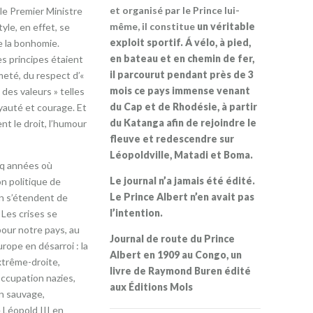
et organisé par le Prince lui-
le Premier Ministre
même, il constitue
un véritable
yle, en effet, se
exploit sportif. Á vélo, à pied,
de la bonhomie.
en bateau et en chemin de fer,
s principes étaient
il parcourut pendant près de 3
meté, du respect d’«
mois ce pays immense venant
 des valeurs » telles
du Cap et de Rhodésie, à partir
oyauté et courage. Et
du Katanga afin de rejoindre le
nt le droit, l’humour
fleuve et redescendre sur
Léopoldville, Matadi et Boma.
nq années où
Le journal n’a jamais été édité.
on politique de
Le Prince Albert n’en avait pas
n s’étendent de
l’intention.
 Les crises se
our notre pays, au
Journal de route du Prince
urope en désarroi : la
Albert en 1909 au Congo, un
xtrême-droite,
livre de Raymond Buren édité
’occupation nazies,
aux Éditions Mols
on sauvage,
e Léopold III en