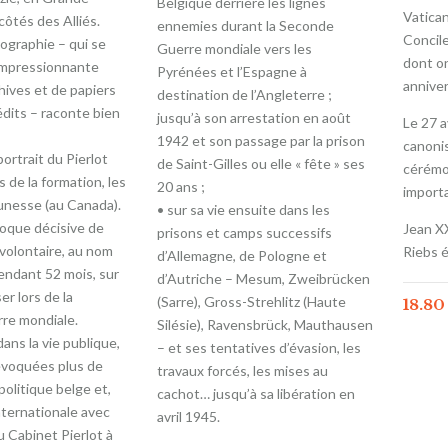
Belgique derrière les lignes
Vatican
ôtés des Alliés.
ennemies durant la Seconde
Concile
ographie – qui se
Guerre mondiale vers les
dont o
impressionnante
Pyrénées et l’Espagne à
anniver
hives et de papiers
destination de l’Angleterre ;
dits – raconte bien
jusqu’à son arrestation en août
Le 27 a
1942 et son passage par la prison
canoni
portrait du Pierlot
de Saint-Gilles ou elle « fête » ses
cérémo
s de la formation, les
20 ans ;
import
unesse (au Canada).
• sur sa vie ensuite dans les
poque décisive de
Jean XX
prisons et camps successifs
volontaire, au nom
Riebs é
d’Allemagne, de Pologne et
endant 52 mois, sur
d’Autriche – Mesum, Zweibrücken
er lors de la
(Sarre), Gross-Strehlitz (Haute
18.8
re mondiale.
Silésie), Ravensbrück, Mauthausen
dans la vie publique,
– et ses tentatives d’évasion, les
 évoquées plus de
travaux forcés, les mises au
olitique belge et,
cachot… jusqu’à sa libération en
nternationale avec
avril 1945.
du Cabinet Pierlot à