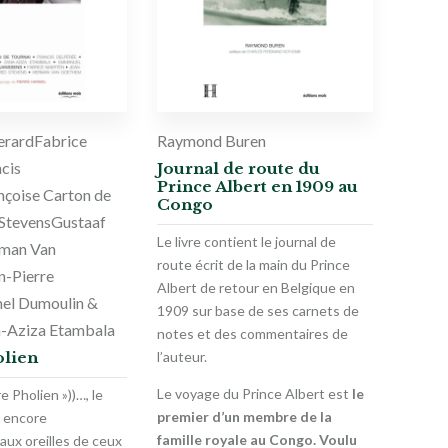
erard
Fabrice
Raymond Buren
cis
Journal de route du
Prince Albert en 1909 au
nçoise Carton de
Congo
Stevens
Gustaaf
Le livre contient le journal de
man Van
route écrit de la main du Prince
n-Pierre
Albert de retour en Belgique en
el Dumoulin &
1909 sur base de ses carnets de
-Aziza Etambala
notes et des commentaires de
olien
l’auteur.
Le voyage du Prince Albert est
le
re Pholien »))…, le
premier d’un membre de la
 encore
famille royale au Congo. Voulu
aux oreilles de ceux