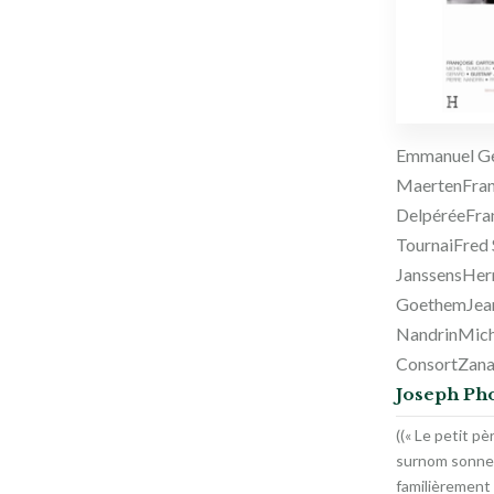
Emmanuel G
Maerten
Fran
Delpérée
Fra
Tournai
Fred 
Janssens
Her
Goethem
Jea
Nandrin
Mich
Consort
Zana
Joseph Ph
((« Le petit pè
surnom sonne
familièrement 