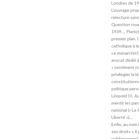
Londres de 19
L’ouvrage pro
relecture sans
Question royal
1939…, Pierlot
premier plan. 
catholique à la
ce monarchist
avocat dédié à
« sentiment nat
privilégier la l
constitutionnell
politique pers
Léopold III. Au
mentir les par
national (« Le Ro
Liberté »)…
Enfin, au nom d
ses droits », il
publiquement 