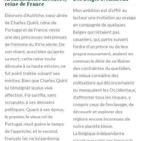
reine de France
Mon ambition est d’offrir au
Éléonore d’Autriche, sœur aînée
lecteur une invitation au voyage
de Charles Quint, reine de
en compagnie de quelques
Portugal et de France, reste
Belges qui n’étaient pas
une des princesses méconnues
casaniers, qui, partis suivant
de l’histoire du XVIe siècle. De
l’ordre d’un prince ou de leur
son vivant, aussi bien qu’après
propre mouvement, avaient en
sa mort, cette reine toute
commun le désir de se libérer
dévouée à sa haute mission, ne
des contraintes du quotidien,
fut point traitée suivant ses
de mieux connaître des
mérites. Bien que Charles Quint
civilisations qui déconcertaient
lui témoignât la plus vive
ou menaçaient les Occidentaux,
affection, il la sacrifia, sans
d’affronter tous les risques, y
scrupules, à ses desseins
compris ceux de l’esclavage, de
politiques. Quant à ses époux,
découvrir et explorer des
le premier, le vieux roi de
régions encore inconnues de
Portugal, n’eut guère le temps
notre planète bleue.
de l’apprécier, et le second,
La Belgique indépendante
François Ier, ne lui pardonna
n’avait que seize ans lorsque le