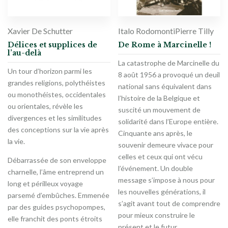
Xavier De Schutter
Italo Rodomonti
Pierre Tilly
Délices et supplices de
De Rome à Marcinelle !
l’au-delà
La catastrophe de Marcinelle du
Un tour d’horizon parmi les
8 août 1956 a provoqué un deuil
grandes religions, polythéistes
national sans équivalent dans
ou monothéistes, occidentales
l’histoire de la Belgique et
ou orientales, révèle les
suscité un mouvement de
divergences et les similitudes
solidarité dans l’Europe entière.
des conceptions sur la vie après
Cinquante ans après, le
la vie.
souvenir demeure vivace pour
celles et ceux qui ont vécu
Débarrassée de son enveloppe
l’événement. Un double
charnelle, l’âme entreprend un
message s’impose à nous pour
long et périlleux voyage
les nouvelles générations, il
parsemé d’embûches. Emmenée
s’agit avant tout de comprendre
par des guides psychopompes,
pour mieux construire le
elle franchit des ponts étroits
présent et le futur.