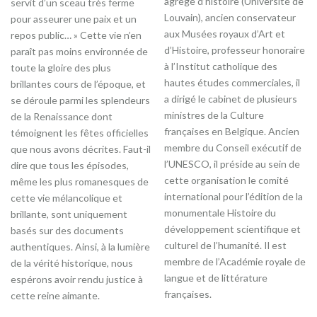
agrégé d’histoire (Université de
servit d’un sceau très ferme
Louvain), ancien conservateur
pour asseurer une paix et un
aux Musées royaux d’Art et
repos public… » Cette vie n’en
d’Histoire, professeur honoraire
paraît pas moins environnée de
à l’Institut catholique des
toute la gloire des plus
hautes études commerciales, il
brillantes cours de l’époque, et
a dirigé le cabinet de plusieurs
se déroule parmi les splendeurs
ministres de la Culture
de la Renaissance dont
françaises en Belgique. Ancien
témoignent les fêtes officielles
membre du Conseil exécutif de
que nous avons décrites. Faut-il
l’UNESCO, il préside au sein de
dire que tous les épisodes,
cette organisation le comité
même les plus romanesques de
international pour l’édition de la
cette vie mélancolique et
monumentale Histoire du
brillante, sont uniquement
développement scientifique et
basés sur des documents
culturel de l’humanité. Il est
authentiques. Ainsi, à la lumière
membre de l’Académie royale de
de la vérité historique, nous
langue et de littérature
espérons avoir rendu justice à
françaises.
cette reine aimante.