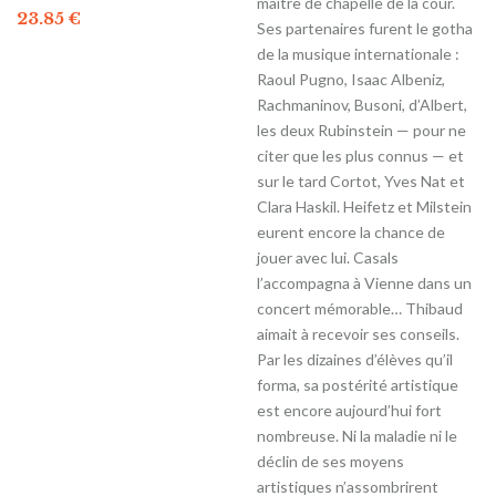
maître de chapelle de la cour.
23.85
€
Ses partenaires furent le gotha
de la musique internationale :
Raoul Pugno, Isaac Albeniz,
Rachmaninov, Busoni, d’Albert,
les deux Rubinstein — pour ne
citer que les plus connus — et
sur le tard Cortot, Yves Nat et
Clara Haskil. Heifetz et Milstein
eurent encore la chance de
jouer avec lui. Casals
l’accompagna à Vienne dans un
concert mémorable… Thibaud
aimait à recevoir ses conseils.
Par les dizaines d’élèves qu’il
forma, sa postérité artistique
est encore aujourd’hui fort
nombreuse. Ni la maladie ni le
déclin de ses moyens
artistiques n’assombrirent