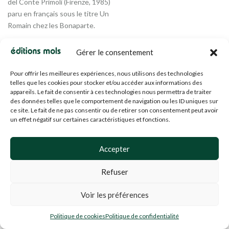
del Conte Primoli (Firenze, 1985)
paru en français sous le titre Un
Romain chez les Bonaparte.
Alexandre Farnèse, un livre de
Gérer le consentement
Antonello Pietromarchi édité
aux Éditions Mols (Fonds Le Cri)
Pour offrir les meilleures expériences, nous utilisons des technologies
telles que les cookies pour stocker et/ou accéder aux informations des
appareils. Le fait de consentir à ces technologies nous permettra de traiter
23.00
€
des données telles que le comportement de navigation ou les ID uniques sur
ce site. Le fait de ne pas consentir ou de retirer son consentement peut avoir
un effet négatif sur certaines caractéristiques et fonctions.
1
2
3
4
5
6
7
Accepter
Refuser
Voir les préférences
Politique de cookies
Politique de confidentialité