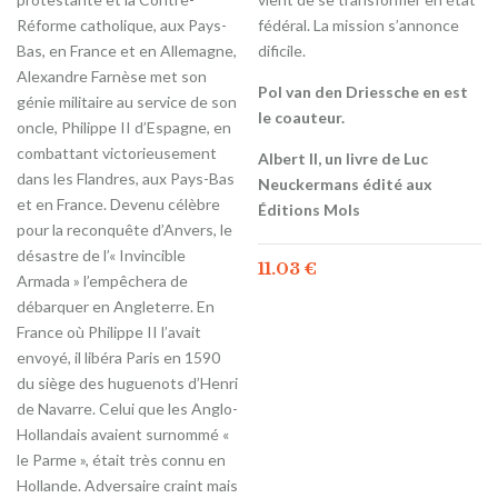
Réforme catholique, aux Pays-
fédéral. La mission s’annonce
Bas, en France et en Allemagne,
dificile.
Alexandre Farnèse met son
Pol van den Driessche en est
génie militaire au service de son
le coauteur.
oncle, Philippe II d’Espagne, en
combattant victorieusement
Albert II, un livre de Luc
dans les Flandres, aux Pays-Bas
Neuckermans édité aux
et en France. Devenu célèbre
Éditions Mols
pour la reconquête d’Anvers, le
désastre de l’« Invincible
11.03
€
Armada » l’empêchera de
débarquer en Angleterre. En
France où Philippe II l’avait
envoyé, il libéra Paris en 1590
du siège des huguenots d’Henri
de Navarre. Celui que les Anglo-
Hollandais avaient surnommé «
le Parme », était très connu en
Hollande. Adversaire craint mais