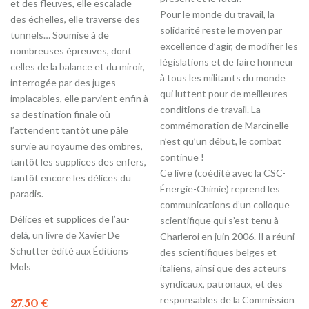
et des fleuves, elle escalade
Pour le monde du travail, la
des échelles, elle traverse des
solidarité reste le moyen par
tunnels… Soumise à de
excellence d’agir, de modifier les
nombreuses épreuves, dont
législations et de faire honneur
celles de la balance et du miroir,
à tous les militants du monde
interrogée par des juges
qui luttent pour de meilleures
implacables, elle parvient enfin à
conditions de travail. La
sa destination finale où
commémoration de Marcinelle
l’attendent tantôt une pâle
n’est qu’un début, le combat
survie au royaume des ombres,
continue !
tantôt les supplices des enfers,
Ce livre (coédité avec la CSC-
tantôt encore les délices du
Énergie-Chimie) reprend les
paradis.
communications d’un colloque
Délices et supplices de l’au-
scientifique qui s’est tenu à
delà, un livre de Xavier De
Charleroi en juin 2006. Il a réuni
Schutter édité aux Éditions
des scientifiques belges et
Mols
italiens, ainsi que des acteurs
syndicaux, patronaux, et des
responsables de la Commission
27.50
€