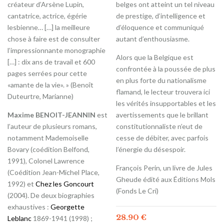
créateur d’Arsène Lupin,
belges ont atteint un tel niveau
cantatrice, actrice, égérie
de prestige, d’intelligence et
lesbienne… […] la meilleure
d’éloquence et communiqué
chose à faire est de consulter
autant d’enthousiasme.
l’impressionnante monographie
Alors que la Belgique est
[…] : dix ans de travail et 600
confrontée à la poussée de plus
pages serrées pour cette
en plus forte du nationalisme
«amante de la vie». » (Benoît
flamand, le lecteur trouvera ici
Duteurtre, Marianne)
les vérités insupportables et les
Maxime BENOIT-JEANNIN
est
avertissements que le brillant
l’auteur de plusieurs romans,
constitutionnaliste n’eut de
notamment Mademoiselle
cesse de débiter, avec parfois
Bovary (coédition Belfond,
l’énergie du désespoir.
1991), Colonel Lawrence
François Perin, un livre de Jules
(Coédition Jean-Michel Place,
Gheude édité aux Éditions Mols
1992) et
Chez les Goncourt
(Fonds Le Cri)
(2004). De deux biographies
exhaustives :
Georgette
28.90
€
Leblanc
1869-1941 (1998) ;