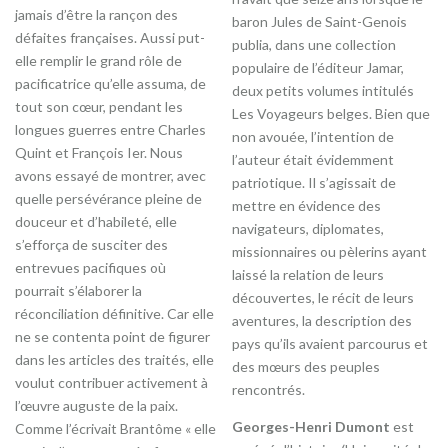
jamais d’être la rançon des
baron Jules de Saint-Genois
défaites françaises. Aussi put-
publia, dans une collection
elle remplir le grand rôle de
populaire de l’éditeur Jamar,
pacificatrice qu’elle assuma, de
deux petits volumes intitulés
tout son cœur, pendant les
Les Voyageurs belges. Bien que
longues guerres entre Charles
non avouée, l’intention de
Quint et François Ier. Nous
l’auteur était évidemment
avons essayé de montrer, avec
patriotique. Il s’agissait de
quelle persévérance pleine de
mettre en évidence des
douceur et d’habileté, elle
navigateurs, diplomates,
s’efforça de susciter des
missionnaires ou pèlerins ayant
entrevues pacifiques où
laissé la relation de leurs
pourrait s’élaborer la
découvertes, le récit de leurs
réconciliation définitive. Car elle
aventures, la description des
ne se contenta point de figurer
pays qu’ils avaient parcourus et
dans les articles des traités, elle
des mœurs des peuples
voulut contribuer activement à
rencontrés.
l’œuvre auguste de la paix.
Georges-Henri Dumont
est
Comme l’écrivait Brantôme « elle