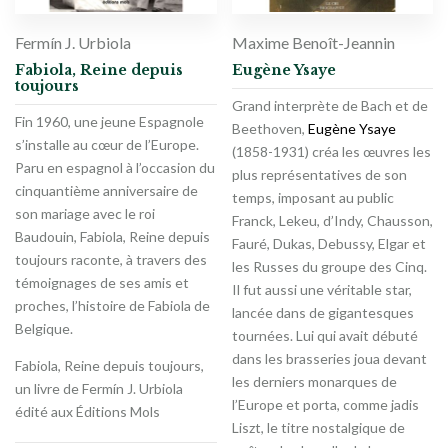
Fermín J. Urbiola
Maxime Benoît-Jeannin
Fabiola, Reine depuis
Eugène Ysaye
toujours
Grand interprète de Bach et de
Fin 1960, une jeune Espagnole
Beethoven,
Eugène Ysaye
s’installe au cœur de l’Europe.
(1858-1931) créa les œuvres les
Paru en espagnol à l’occasion du
plus représentatives de son
cinquantième anniversaire de
temps, imposant au public
son mariage avec le roi
Franck, Lekeu, d’Indy, Chausson,
Baudouin, Fabiola, Reine depuis
Fauré, Dukas, Debussy, Elgar et
toujours raconte, à travers des
les Russes du groupe des Cinq.
témoignages de ses amis et
Il fut aussi une véritable star,
proches, l’histoire de Fabiola de
lancée dans de gigantesques
Belgique.
tournées. Lui qui avait débuté
dans les brasseries joua devant
Fabiola, Reine depuis toujours,
les derniers monarques de
un livre de Fermín J. Urbiola
l’Europe et porta, comme jadis
édité aux Éditions Mols
Liszt, le titre nostalgique de