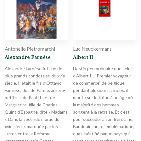
Antonello Pietromarchi
Luc Neuckermans
Alexandre Farnèse
Albert II
Alexandre Farnèse fut l’un des
Destin peu ordinaire que celui
plus grands condottieri du xvie
d’Albert II. “Premier voyageur
siècle. Il était le fils d’Ottavio
de commerce” de belgique
Farnèse, duc de Parme, arrière-
pendant plusieurs années, il
petit-fils de Paul III, et de
monte sur le trône à un âge où
Marguerite, fille de Charles
la majorité des hommes
Quint d’Espagne, dite « Madama
songent à la retraite. Et c’est
». Dans la seconde moitié du
pour succéder à son frère aîné,
xvie siècle, marquée par les
Baudouin, un roi emblématique,
luttes entre la Réforme
quasi béatifié par un pays qui
protestante et la Contre-
vient de se transformer en état