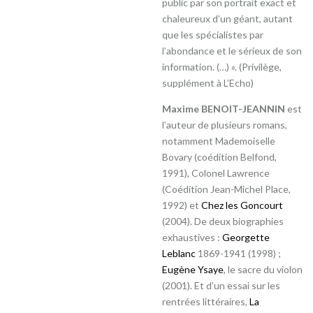
public par son portrait exact et
chaleureux d’un géant, autant
que les spécialistes par
l’abondance et le sérieux de son
information. (…) ». (Privilège,
supplément à L’Echo)
Maxime BENOIT-JEANNIN
est
l’auteur de plusieurs romans,
notamment Mademoiselle
Bovary (coédition Belfond,
1991), Colonel Lawrence
(Coédition Jean-Michel Place,
1992) et
Chez les Goncourt
(2004). De deux biographies
exhaustives :
Georgette
Leblanc
1869-1941 (1998) ;
Eugène Ysaye
, le sacre du violon
(2001). Et d’un essai sur les
rentrées littéraires,
La