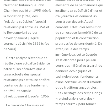
l’historien britannique John
éléments de sa permanence qui
Charmley, publié en 1995, décrit
justifient sa spécificité d’hier et
la fondation (1941) des
d’aujourd’hui et donnent un
“relations spéciales” (special
sens à son devenir. Aussi
relationships) entre les USA et
convient-il d’étudier l’évolution
le Royaume-Uni et leur
de son espace, la mobilité de sa
développement jusqu’au
population et la construction
tournant décisif de 1956 (crise
progressive de son identité. En
de Suez).
effet, issue des temps
immémoriaux, cette épopée
– Cette analyse historique se
s’est élaborée peu à peu au
révèle d’une actualité évidente
cours des millénaires à partir de
parce qu’on découvre que la
données écologiques et
crise actuelle des special
technologiques, fondements
relationships est toute entière
d’une certaine vision du monde
contenue dans ce fondement
et de traditions ancestrales.
de 1941 et dans le
Cet « héritage des temps longs
développement jusqu’en 1956.
» rejoindra alors celui des «
temps courts » pour former,
– Le travail de Charmley est