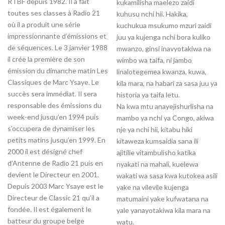
RTBF depuis 1982. Il a fait
kukamilisha maelezo zaidi
toutes ses classes à Radio 21
kuhusu nchi hii. Hakika,
où il a produit une série
kuchukua msukumo mzuri zaidi
impressionnante d’émissions et
juu ya kujenga nchi bora kuliko
de séquences. Le 3 janvier 1988
mwanzo, ginsi inavyotakiwa na
il crée la première de son
wimbo wa taifa, ni jambo
émission du dimanche matin Les
linalotegemea kwanza, kuwa,
Classiques de Marc Ysaye. Le
kila mara, na habari za sasa juu ya
succès sera immédiat. Il sera
historia ya taifa letu.
responsable des émissions du
Na kwa mtu anayejishurlisha na
week-end jusqu’en 1994 puis
mambo ya nchi ya Congo, akiwa
s’occupera de dynamiser les
nje ya nchi hii, kitabu hiki
petits matins jusqu’en 1999. En
kitaweza kumsaidia sana ili
2000 il est désigné chef
ajitilie vitambulisho katika
d’Antenne de Radio 21 puis en
nyakati na mahali, kuelewa
devient le Directeur en 2001.
wakati wa sasa kwa kutokea asili
Depuis 2003 Marc Ysaye est le
yake na vilevile kujenga
Directeur de Classic 21 qu’il a
matumaini yake kufwatana na
fondée. Il est également le
yale yanayotakiwa kila mara na
batteur du groupe belge
watu.