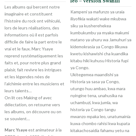
leo – Version Swahili
Les albums qui bercent notre
Kampeni ya mafunzo ya uraia
imaginaire et constituent
iliyofikia wakati wake mkubwa
l’histoire du rock ont véhiculé,
siku ya kusherehekea
lors de leurs réalisations, des
kumbukumbu ya myaka makumi
informations où il est parfois
matano ya uhuru wa Jamuhuri ya
difficile de faire la part entre le
kidemokrasia ya Congo ilikuwa
vrai et le faux. Marc Ysaye
kwetu kishawishi cha kuandika
reprend systématiquement les
kitabu hiki kuhusu Historia fupi
faits et, pour notre plus grand
ya Congo.
plaisir, fait revivre les intrigues
Ukitegemea maandishi ya
et les légendes nées de
Historia ya sasa ya Congo,
l’alchimie entre les musiciens et
utungo huu ambao, kwa mara
leurs talents…
nyingine tena, unahusika na
On lit ces Making of avec
uchambuzi, kwa jumla, wa
délectation, on retourne vers
historia ya Congo tangu
les albums, on découvre ou on
mwanzo mpaka leo, unatumainia
se souvient…
kuwa chombo rahisi kwa kupata
Marc Ysaye
est animateur à la
kitakachosaidia fahamu yetu na