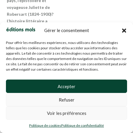
pays, l’épistolière et
voyageuse Juliette de
Robersart (1824-1900)?
L’histoire littéraire a
méconnu cette femme
Gérer le consentement
d’exception, figure originale
et talentueuse, en qui Louis
Pour offrir les meilleures expériences, nous utilisons des technologies
Veuillot voyait le premier
telles que les cookies pour stocker et/ou accéder aux informations des
appareils. Le fait de consentir à ces technologies nous permettra de traiter
écrivain belge de niveau
des données telles que le comportement de navigation ou les ID uniques sur
international. Ses récits de
ce site. Le fait de ne pas consentir ou de retirer son consentement peut avoir
voyage en Espagne, au
un effet négatif sur certaines caractéristiques et fonctions.
Maroc, en Egypte, puis en
Terre sainte et au Liban,
Accepter
publiés dans la discrétion,
n’ont pas été réédités. Ils
Refuser
sont d’une fraîcheur, d’une
spontanéité, d’une
Voir les préférences
intensité aussi, qui
s’ajoutent au plaisir de
Politique de cookies
Politique de confidentialité
retrouver, comme à ses