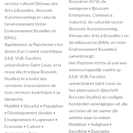
Brussel en ACV), de
secteur culturel (Réseau des
werkgevers (Brussels
Arts à Bruxelles , Brussels
Enterprises, Commerce ,
Kunstenoverleg) et celui de
Industry), de culturele sector
l’environnement (Inter-
(Brussels Kunstenoverleg ,
Environnement Bruxelles et
Réseau des Arts à Bruxelles ) en
BRAL).
de milieusector (BRAL en Inter-
Rapidement, la Plateforme s’est
Environnement Bruxelles)
dotée d’un Comité scientifique
samenbrengt.
(ULB, VUB, Facultés
Het Platform richtte al snel een
universitaires Saint-Louis, et la
wetenschappelijk comité op
revue électronique Brussels
(ULB, VUB, Facultés
Studies) et a invité des
universitaires Saint-Louis en
centaines d’associations de
het elektronisch tijdschrift
tous secteurs à participer à sa
Brussels Studies) en nodigde
démarche.
honderden verenigingen uit alle
Mobilité • Sécurité • Population
sectoren uit om samen zijn
• Développement durable •
ambitie waar te maken.
Enseignement • Logement •
Mobiliteit • Veiligheid •
Economie • Culture •
Bevolking • Duurzame