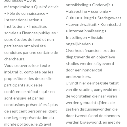
Jeunesses • Zone
ontwikkeling • Onderwijs •
métropolitaine • Qualité de vie
Huisvesting • Economie •
• Pôle de connaissance •
Cultuur • Jeugd • Stadsgewest
Internationalisation •
• Levenskwaliteit • Kennisstad
Institutions • Inégalités
• Internationalisering •
sociales • Finances publiques :
Instellingen • Sociale
seize études de fond et non
ongelijkheden •
partisanes ont ainsi été
Overheidsfinanciën : zestien
conduites par une centaine de
diepgravende en objectieve
chercheurs.
studies werden uitgevoerd
Vous trouverez leur texte
door een honderdtal
intégral ici, complété par les
onderzoekers.
propositions des deux mille
U vindt hier de integrale tekst
participants aux seize
van die studies, aangevuld met
conférences-débats qui s’en
de voorstellen die naar voren
sont ensuivi, et par les
werden gebracht tijdens de
conclusions présentées à plus
zestien discussieavonden die
de sept cent personnes, dont
door tweeduizend deelnemers
une large représentation du
werden bijgewoond, en met de
monde politique, le 25 avril