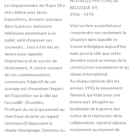
NOUVELLE HISTOIRE DE
Le cinquantenaire de l’Expo 58 a
BELGIQUE VII
été célébré avec faste.
1950 – 1970
Expositions, dossiers spéciaux
Voici un livre essentiel pour
dans la presse, émissions
comprendre non seulement la
télévisées permettant à un
situation dans laquelle se
public varié d’exposer ses
trouve la Belgique aujourd’hui,
souvenirs… tout a été mis en
mais aussi le rôle que cette
œuvre pour rappeler
dernière a joué au niveau de la
l’importance et le succès de
construction européenne et au
l’événement. A contre-courant
niveau international.
de ces commémorations
Au niveau national, dès les
convenues, l’objectif de cet
années 1950, le mouvement
ouvrage est d’examiner l’impact
flamand, qui était pour une
de l’Exposition sur la ville qui
bonne part décapité au
l’accueillit : Bruxelles.
lendemain de la guerre des
Profitant du recul qui permet au
suites de la répression de la
chercheur de jeter un regard
collaboration, reprend vigueur,
rétrospectif dépassant le
notamment au moment de
simple témoignage, l’émotion ou