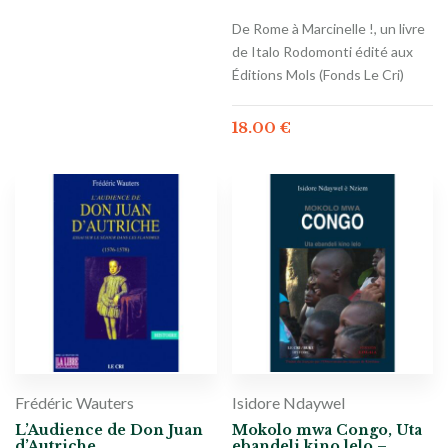
De Rome à Marcinelle !, un livre
de Italo Rodomonti édité aux
Éditions Mols (Fonds Le Cri)
18.00
€
Frédéric Wauters
Isidore Ndaywel
L’Audience de Don Juan
Mokolo mwa Congo, Uta
d’Autriche
ebandeli kino lelo –