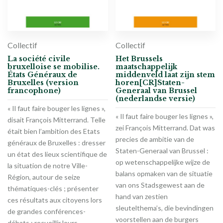
Collectif
Collectif
La société civile
Het Brussels
bruxelloise se mobilise.
maatschappelijk
États Généraux de
middenveld laat zijn stem
Bruxelles (version
horen[CR]Staten-
francophone)
Generaal van Brussel
(nederlandse versie)
« Il faut faire bouger les lignes »,
« Il faut faire bouger les lignes »,
disait François Mitterrand. Telle
zei François Mitterrand. Dat was
était bien l’ambition des Etats
precies de ambitie van de
généraux de Bruxelles : dresser
Staten-Generaal van Brussel :
un état des lieux scientifique de
op wetenschappelijke wijze de
la situation de notre Ville-
balans opmaken van de situatie
Région, autour de seize
van ons Stadsgewest aan de
thématiques-clés ; présenter
hand van zestien
ces résultats aux citoyens lors
sleutelthema’s, die bevindingen
de grandes conférences-
voorstellen aan de burgers
débats ; recueillir leurs