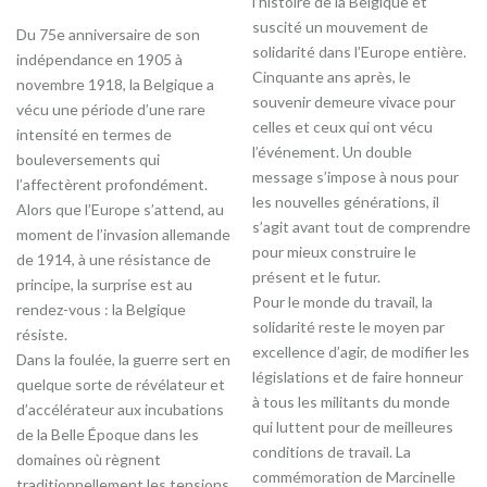
l’histoire de la Belgique et
suscité un mouvement de
Du 75e anniversaire de son
solidarité dans l’Europe entière.
indépendance en 1905 à
Cinquante ans après, le
novembre 1918, la Belgique a
souvenir demeure vivace pour
vécu une période d’une rare
celles et ceux qui ont vécu
intensité en termes de
l’événement. Un double
bouleversements qui
message s’impose à nous pour
l’affectèrent profondément.
les nouvelles générations, il
Alors que l’Europe s’attend, au
s’agit avant tout de comprendre
moment de l’invasion allemande
pour mieux construire le
de 1914, à une résistance de
présent et le futur.
principe, la surprise est au
Pour le monde du travail, la
rendez-vous : la Belgique
solidarité reste le moyen par
résiste.
excellence d’agir, de modifier les
Dans la foulée, la guerre sert en
législations et de faire honneur
quelque sorte de révélateur et
à tous les militants du monde
d’accélérateur aux incubations
qui luttent pour de meilleures
de la Belle Époque dans les
conditions de travail. La
domaines où règnent
commémoration de Marcinelle
traditionnellement les tensions