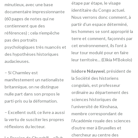
étape par étape, le visage
minutieux, avec une base
identitaire du Congo actuel.
documentaire impressionnante
Nous verrons donc comment, à
(60 pages de notes qui ne
partir d’un espace déterminé,
contiennent que des
les hommes se sont approprié la
références) ; cela n’empêche
terre et comment, façonnés par
pas des portraits
cet environnement, ils l’ont à
psychologiques très nuancés et
leur tour modulé pour en faire
des hypothèses historiques
leur territoire… (Elikia M’Bokolo)
audacieuses.
Isidore Ndaywel
, président de
– Si Charmley est
la Société des historiens
manifestement un nationaliste
congolais, est professeur
britannique, on ne distingue
ordinaire au département des
nulle part dans son propos le
sciences historiques de
parti-pris ou la déformation.
l’université de Kinshasa,
– Excellent outil, ce livre a aussi
membre correspondant de
la vertu de susciter les propres
l’Académie royale des sciences
réflexions du lecteur.
d’outre-mer à Bruxelles et
chercheur au centre des
La Passion de Churchill – ePub,