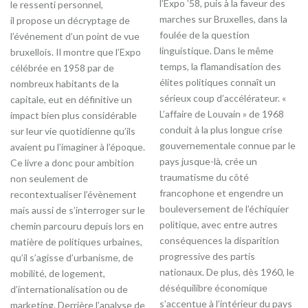
l’Expo ’58, puis à la faveur des
le ressenti personnel,
marches sur Bruxelles, dans la
il propose un décryptage de
foulée de la question
l’événement d’un point de vue
linguistique. Dans le même
bruxellois. Il montre que l’Expo
temps, la flamandisation des
célébrée en 1958 par de
élites politiques connaît un
nombreux habitants de la
sérieux coup d’accélérateur. «
capitale, eut en définitive un
L’affaire de Louvain » de 1968
impact bien plus considérable
conduit à la plus longue crise
sur leur vie quotidienne qu’ils
gouvernementale connue par le
avaient pu l’imaginer à l’époque.
pays jusque-là, crée un
Ce livre a donc pour ambition
traumatisme du côté
non seulement de
francophone et engendre un
recontextualiser l’évènement
bouleversement de l’échiquier
mais aussi de s’interroger sur le
politique, avec entre autres
chemin parcouru depuis lors en
conséquences la disparition
matière de politiques urbaines,
progressive des partis
qu’il s’agisse d’urbanisme, de
nationaux. De plus, dès 1960, le
mobilité, de logement,
déséquilibre économique
d’internationalisation ou de
s’accentue à l’intérieur du pays
marketing. Derrière l’analyse de