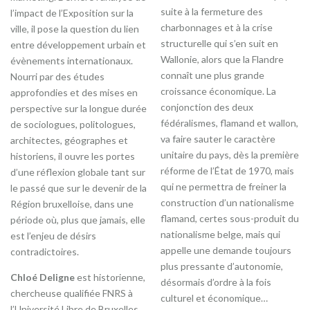
suite à la fermeture des
l’impact de l’Exposition sur la
charbonnages et à la crise
ville, il pose la question du lien
structurelle qui s’en suit en
entre développement urbain et
Wallonie, alors que la Flandre
évènements internationaux.
connaît une plus grande
Nourri par des études
croissance économique. La
approfondies et des mises en
conjonction des deux
perspective sur la longue durée
fédéralismes, flamand et wallon,
de sociologues, politologues,
va faire sauter le caractère
architectes, géographes et
unitaire du pays, dès la première
historiens, il ouvre les portes
réforme de l’État de 1970, mais
d’une réflexion globale tant sur
qui ne permettra de freiner la
le passé que sur le devenir de la
construction d’un nationalisme
Région bruxelloise, dans une
flamand, certes sous-produit du
période où, plus que jamais, elle
nationalisme belge, mais qui
est l’enjeu de désirs
appelle une demande toujours
contradictoires.
plus pressante d’autonomie,
Chloé Deligne
est historienne,
désormais d’ordre à la fois
chercheuse qualifiée FNRS à
culturel et économique…
l’Université Libre de Bruxelles