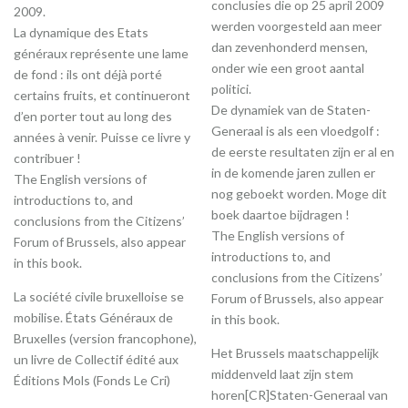
conclusies die op 25 april 2009
2009.
werden voorgesteld aan meer
La dynamique des Etats
dan zevenhonderd mensen,
généraux représente une lame
onder wie een groot aantal
de fond : ils ont déjà porté
politici.
certains fruits, et continueront
De dynamiek van de Staten-
d’en porter tout au long des
Generaal is als een vloedgolf :
années à venir. Puisse ce livre y
de eerste resultaten zijn er al en
contribuer !
in de komende jaren zullen er
The English versions of
nog geboekt worden. Moge dit
introductions to, and
boek daartoe bijdragen !
conclusions from the Citizens’
The English versions of
Forum of Brussels, also appear
introductions to, and
in this book.
conclusions from the Citizens’
La société civile bruxelloise se
Forum of Brussels, also appear
mobilise. États Généraux de
in this book.
Bruxelles (version francophone),
Het Brussels maatschappelijk
un livre de Collectif édité aux
middenveld laat zijn stem
Éditions Mols (Fonds Le Cri)
horen[CR]Staten-Generaal van