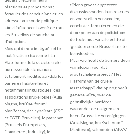
tijdens groots opgezette
réactions et propositions ;
discussieavonden, hun reacties
formuler des conclusions et les
en voorstellen verzamelen,
adresser au monde politique,
conclusies formuleren en die
afin d’influencer l’avenir de tous
doorspelen aan de politici, om
les Bruxellois de souche ou
de toekomst van alle echte of
d’adoption.
‘geadopteerde’ Brusselaars te
Mais qui donc a instigué cette
beïnvloeden.
mobilisation citoyenne ? La
Maar wie heeft de burgers doen
Plateforme de la société civile,
warmlopen voor dat
qui rassemble de manière
grootschalige project ? Het
totalement inédite, par-delà les
Platform van de civiele
barrières habituelles et
maatschappij, dat op nog nooit
notamment linguistiques, des
geziene wijze, over de
associations bruxelloises (Aula
gebruikelijke barrières –
Magna, bruXsel forum*,
waaronder de taalgrenzen –
Manifesto), des syndicats (CSC
heen, Brusselse verenigingen
et FGTB Bruxelles), le patronat
(Aula Magna, bruXsel forum*,
(Brussels Enterprises,
Manifesto), vakbonden (ABVV
Commerce , Industry), le