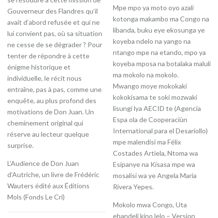
Mpe mpo ya moto oyo azali
Gouverneur des Flandres qu’il
kotonga makambo ma Congo na
avait d’abord refusée et qui ne
libanda, buku eye ekosunga ye
lui convient pas, où sa situation
koyeba ndelo na yango na
ne cesse de se dégrader ? Pour
ntango mpe na etando, mpo ya
tenter de répondre à cette
koyeba mposa na botalaka maluli
énigme historique et
ma mokolo na mokolo.
individuelle, le récit nous
Mwango moye mokokaki
entraîne, pas à pas, comme une
kokokisama te soki mozwaki
enquête, au plus profond des
lisungi lya AECID te (Agencia
motivations de Don Juan. Un
Espa ola de Cooperaciùn
cheminement original qui
International para el Desariollo)
réserve au lecteur quelque
mpe malendisi ma Félix
surprise.
Costades Artiela, Ntoma wa
L’Audience de Don Juan
Esipanye na Kisasa mpe wa
d’Autriche, un livre de Frédéric
mosalisi wa ye Angela Maria
Wauters édité aux Éditions
Rivera Yepes.
Mols (Fonds Le Cri)
Mokolo mwa Congo, Uta
ebandeli kino lelo – Version