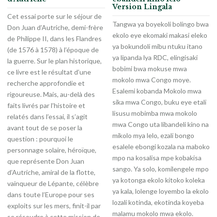
Version Lingala
Cet essai porte sur le séjour de
Tangwa ya boyekoli bolingo bwa
Don Juan d’Autriche, demi-frère
ekolo eye ekomaki makasi eleko
de Philippe II, dans les Flandres
ya bokundoli mibu ntuku itano
(de 1576 à 1578) à l’époque de
ya lipanda lya RDC, elingisaki
la guerre. Sur le plan historique,
bobimi bwa mokuse mwa
ce livre est le résultat d’une
mokolo mwa Congo moye.
recherche approfondie et
Esalemi kobanda Mokolo mwa
rigoureuse. Mais, au-delà des
sika mwa Congo, buku eye etali
faits livrés par l’histoire et
lisusu mobimba mwa mokolo
relatés dans l’essai, il s’agit
mwa Congo uta libandeli kino na
avant tout de se poser la
mikolo mya lelo, ezali bongo
question : pourquoi le
esalele ebongi kozala na maboko
personnage solaire, héroïque,
mpo na kosalisa mpe kobakisa
que représente Don Juan
sango. Ya solo, komilengele mpo
d’Autriche, amiral de la flotte,
ya kotonga ekolo kitoko koleka
vainqueur de Lépante, célèbre
ya kala, lolenge loyembo la ekolo
dans toute l’Europe pour ses
lozali kotinda, ekotinda koyeba
exploits sur les mers, finit-il par
malamu mokolo mwa ekolo.
se résoudre à cette mission de