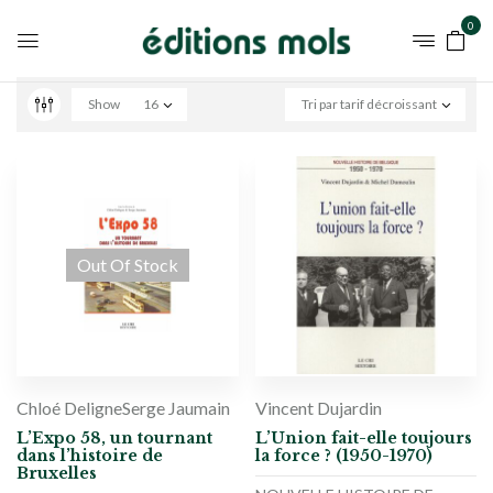
0
Show
16
Tri par tarif décroissant
Out Of Stock
Chloé Deligne
Serge Jaumain
Vincent Dujardin
L’Expo 58, un tournant
L’Union fait-elle toujours
dans l’histoire de
la force ? (1950-1970)
Bruxelles