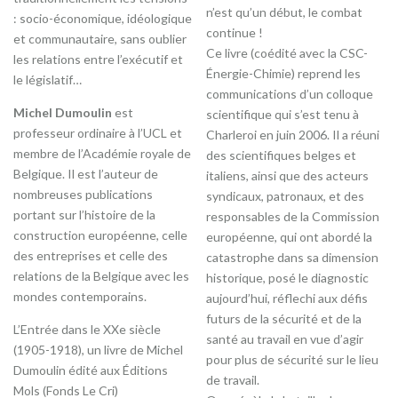
n’est qu’un début, le combat
: socio-économique, idéologique
continue !
et communautaire, sans oublier
Ce livre (coédité avec la CSC-
les relations entre l’exécutif et
Énergie-Chimie) reprend les
le législatif…
communications d’un colloque
Michel Dumoulin
est
scientifique qui s’est tenu à
professeur ordinaire à l’UCL et
Charleroi en juin 2006. Il a réuni
membre de l’Académie royale de
des scientifiques belges et
Belgique. Il est l’auteur de
italiens, ainsi que des acteurs
nombreuses publications
syndicaux, patronaux, et des
portant sur l’histoire de la
responsables de la Commission
construction européenne, celle
européenne, qui ont abordé la
des entreprises et celle des
catastrophe dans sa dimension
relations de la Belgique avec les
historique, posé le diagnostic
mondes contemporains.
aujourd’hui, réflechi aux défis
futurs de la sécurité et de la
L’Entrée dans le XXe siècle
santé au travail en vue d’agir
(1905-1918), un livre de Michel
pour plus de sécurité sur le lieu
Dumoulin édité aux Éditions
de travail.
Mols (Fonds Le Cri)