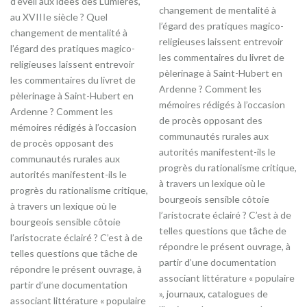
d’éveil aux idées des Lumières,
changement de mentalité à
au XVIIIe siècle ? Quel
l’égard des pratiques magico-
changement de mentalité à
religieuses laissent entrevoir
l’égard des pratiques magico-
les commentaires du livret de
religieuses laissent entrevoir
pèlerinage à Saint-Hubert en
les commentaires du livret de
Ardenne ? Comment les
pèlerinage à Saint-Hubert en
mémoires rédigés à l’occasion
Ardenne ? Comment les
de procès opposant des
mémoires rédigés à l’occasion
communautés rurales aux
de procès opposant des
autorités manifestent-ils le
communautés rurales aux
progrès du rationalisme critique,
autorités manifestent-ils le
à travers un lexique où le
progrès du rationalisme critique,
bourgeois sensible côtoie
à travers un lexique où le
l’aristocrate éclairé ? C’est à de
bourgeois sensible côtoie
telles questions que tâche de
l’aristocrate éclairé ? C’est à de
répondre le présent ouvrage, à
telles questions que tâche de
partir d’une documentation
répondre le présent ouvrage, à
associant littérature « populaire
partir d’une documentation
», journaux, catalogues de
associant littérature « populaire