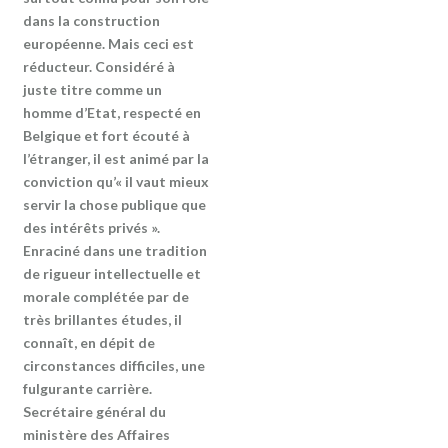
dans la construction
européenne. Mais ceci est
réducteur. Considéré à
juste titre comme un
homme d’Etat, respecté en
Belgique et fort écouté à
l’étranger, il est animé par la
conviction qu’« il vaut mieux
servir la chose publique que
des intérêts privés ».
Enraciné dans une tradition
de rigueur intellectuelle et
morale complétée par de
très brillantes études, il
connaît, en dépit de
circonstances difficiles, une
fulgurante carrière.
Secrétaire général du
ministère des Affaires