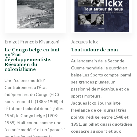
Emizet François Kisangani
Jacques Ickx
Le Congo belge en tant
Tout autour de nous
qu’État
développementiste.
Au lendemain de la Seconde
Réexamen du
Guerre mondiale, le quotidien
colonialisme
belge Les Sports compte, parmi
Une “colonie modèle”
ses grandes plumes, un
Contrairement à l’État
passionné de mécanique et de
indépendant du Congo (EIC)
sports moteurs.
sous Léopold II (1885-1908) et
Jacques Ickx, journaliste
l’État postcolonial depuis juillet
freelance de ce journal très
1960, le Congo belge (1908-
pointu, rédige, entre 1948 et
1959) était connu comme une
1951, un billet quasi quotidien
“colonie modèle” et un “paradis”
consacré au sport et aux
pour les investissements