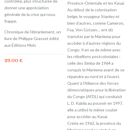
contrôlée, plus structurée de
Province-Orientale et les Kasaï.
donner une appréciation
Au début de la colonisation
générale de la crise qui nous
belge, le voyageur Stanley et
frappe.
bien d’autres, comme Cameron,
Foa, Von Gotzen… ont dû
Chronique de l’ébranlement, un
transiter par le Maniema pour
livre de Philippe Grasset édité
accéder à d’autres régions du
aux Éditions Mols
Congo. Il en va de même avec
les rébellions postcoloniales :
29.00
€
celle des Simba de 1964 a
conquis le Maniema avant de se
répandre au nord et à l’ouest.
Quant à l’Alliance des forces
démocratiques pour la libération
du Congo (AFDL) qui conduisit
L. D. Kabila au pouvoir en 1997,
elle a utilisé le même couloir
pour accéder au Kasaï.
Créée en 1962, la province du
Maniema perd ce statut en