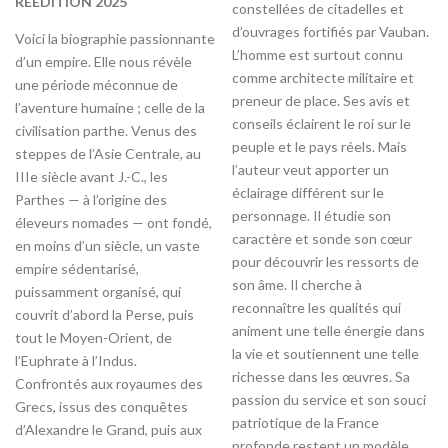
RÉÉDITION 2025
constellées de citadelles et
d’ouvrages fortifiés par Vauban.
Voici la biographie passionnante
L’homme est surtout connu
d’un empire. Elle nous révèle
comme architecte militaire et
une période méconnue de
preneur de place. Ses avis et
l’aventure humaine ; celle de la
conseils éclairent le roi sur le
civilisation parthe. Venus des
peuple et le pays réels. Mais
steppes de l’Asie Centrale, au
l’auteur veut apporter un
IIIe siècle avant J.-C., les
éclairage différent sur le
Parthes — à l’origine des
personnage. Il étudie son
éleveurs nomades — ont fondé,
caractère et sonde son cœur
en moins d’un siècle, un vaste
pour découvrir les ressorts de
empire sédentarisé,
son âme. Il cherche à
puissamment organisé, qui
reconnaître les qualités qui
couvrit d’abord la Perse, puis
animent une telle énergie dans
tout le Moyen-Orient, de
la vie et soutiennent une telle
l’Euphrate à l’Indus.
richesse dans les œuvres. Sa
Confrontés aux royaumes des
passion du service et son souci
Grecs, issus des conquêtes
patriotique de la France
d’Alexandre le Grand, puis aux
profonde restent un modèle.