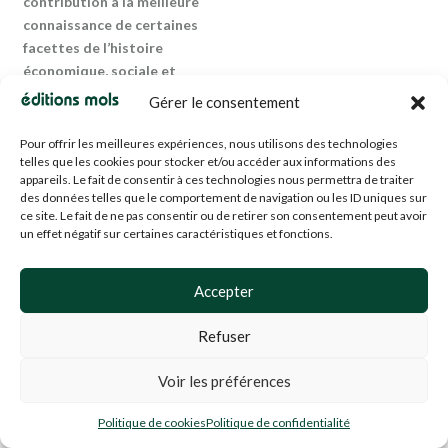
contribution à la meilleure
connaissance de certaines
facettes de l’histoire
économique, sociale et
culturelle de la période
Gérer le consentement
contemporaine.
Pour offrir les meilleures expériences, nous utilisons des technologies
Michel Dumoulin
est
telles que les cookies pour stocker et/ou accéder aux informations des
professeur ordinaire à
appareils. Le fait de consentir à ces technologies nous permettra de traiter
des données telles que le comportement de navigation ou les ID uniques sur
l’Université catholique de
ce site. Le fait de ne pas consentir ou de retirer son consentement peut avoir
Louvain, membre de
un effet négatif sur certaines caractéristiques et fonctions.
l’Académie royale de
Belgique et président
Accepter
honoraire de l’Institut
Historique Belge de Rome.
Refuser
Ses publications portent
notamment sur l’histoire de
Voir les préférences
la construction
européenne, celle des
Politique de cookies
Politique de confidentialité
relations de l’Europe avec