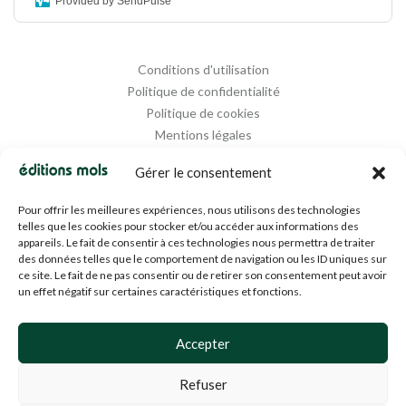
Provided by SendPulse
Conditions d'utilisation
Politique de confidentialité
Politique de cookies
Mentions légales
Propriété intellectuelle
Gérer le consentement
Pour offrir les meilleures expériences, nous utilisons des technologies
telles que les cookies pour stocker et/ou accéder aux informations des
appareils. Le fait de consentir à ces technologies nous permettra de traiter
des données telles que le comportement de navigation ou les ID uniques sur
ce site. Le fait de ne pas consentir ou de retirer son consentement peut avoir
un effet négatif sur certaines caractéristiques et fonctions.
Designed and Managed by
Agence Media 112
Accepter
Refuser
© 1994-2024 EDM SA (BE0453919022)— Tous droits réservés